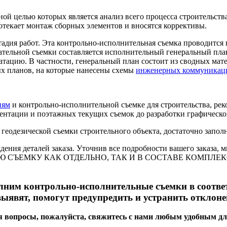
ной целью которых является анализ всего процесса строительств
текает монтаж сборных элементов и вносятся коррективы.
адия работ. Эта контрольно-исполнительная съемка проводится 
ательной съемки составляется исполнительный генеральный пла
атацию. В частности, генеральный план состоит из сводных мат
ых планов, на которые нанесены схемы
инженерных коммуникац
иям
и контрольно-исполнительной съемке для строительства, ре
ентации и поэтажных текущих съемок до разработки графической 
геодезической съемки строительного объекта, достаточно заполн
дения деталей заказа. Уточнив все подробности вашего заказа,
УЮ СЪЕМКУ КАК ОТДЕЛЬНО, ТАК И В СОСТАВЕ КОМПЛ
ним контрольно-исполнительные съемки в соотве
ыявят, помогут предупредить и устранить отклоне
ся вопросы, пожалуйста, свяжитесь с нами любым удобным дл