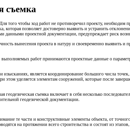
я съемка
. Для того чтобы ход работ не противоречил проекту, необходим
ка, которая позволяет достоверно выявить и устранить отклонен
ными данными проектной документации, предупреждает риск воз
очность вынесения проекта в натуру и своевременно выявить и 
и выполняемых работ принимаются проектные данные о параметра
и изысканиях, является координирование большого числа точек
и этом уделяется элементам сооружений, которые после заверш
я геодезическая съемка включает в себя несколько последовате
нительной геодезической документации.
имание те части и конструктивные элементы объекта, от точног
водятся на протяжении всего строительства и состоят из этапов